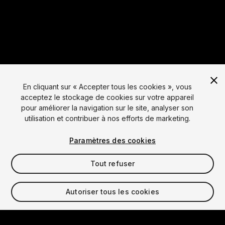
En cliquant sur « Accepter tous les cookies », vous
acceptez le stockage de cookies sur votre appareil
pour améliorer la navigation sur le site, analyser son
utilisation et contribuer à nos efforts de marketing.
Langue
Paramètres des cookies
English
Français
Deutsch
Bahasa Indonesia
Italiano
日本語
Tout refuser
한국어
Polski
Português
Русский
Español
Türkçe
Social
Autoriser tous les cookies
Copyright © 2025 Unity Technologies
Légal
Politique de confidentialité
Cookies
Ne vends pas mes informations personnelles