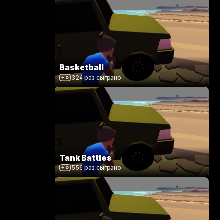
Basketball
324
раз сыграно
Tank Battles
559
раз сыграно