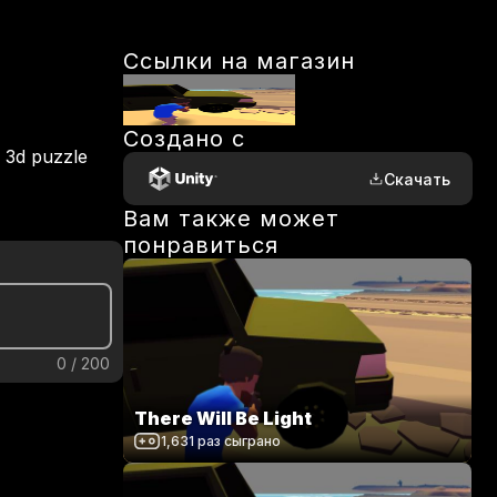
Ссылки на магазин
Создано с
 3d puzzle 
Скачать
Вам также может
понравиться
0
/
200
There Will Be Light
1,631
раз сыграно