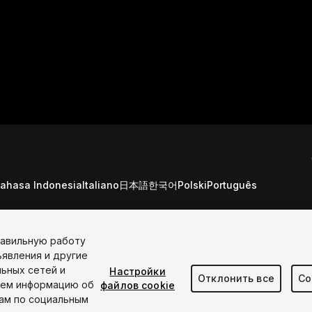
ahasa Indonesia
Italiano
日本語
한국어
Polski
Português
равильную работу
"U
ъявления и другие
s
Не продавать мои персональные данные
яв
льных сетей и
Настройки
Video Privacy Protection
 cookie
ко
Отклонить все
Со
яем информацию об
файлов cookie
и 
рам по социальным
яв