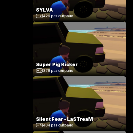
SYLVA
426
раз сыграно
Super Pig Kicker
376
раз сыграно
Silent Fear - LaSTreaM
404
раз сыграно