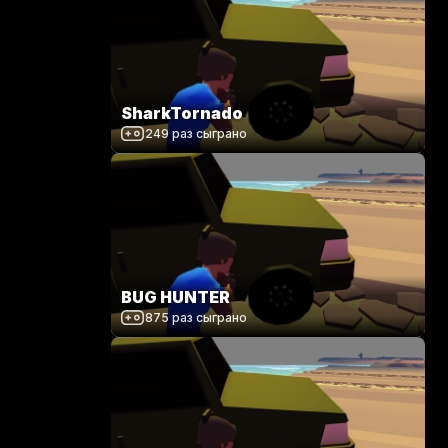
SharkTornado
249
раз сыграно
BUG HUNTER
875
раз сыграно