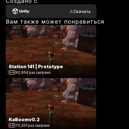
Создано с
Скачать
Вам также может понравиться
Station 141 | Prototype
92,654
раз сыграно
KaBoomv0.2
70,201
раз сыграно