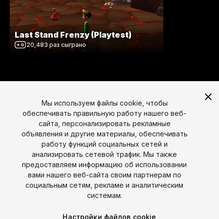
Last Stand Frenzy (Playtest)
20,483
раз сыграно
Мы используем файлы cookie, чтобы
обеспечивать правильную работу нашего веб-
сайта, персонализировать рекламные
объявления и другие материалы, обеспечивать
работу функций социальных сетей и
анализировать сетевой трафик. Мы также
предоставляем информацию об использовании
вами нашего веб-сайта своим партнерам по
Язык
социальным сетям, рекламе и аналитическим
системам.
English
Français
Deutsch
Bahasa Indonesia
Italiano
日本語
한국어
Polski
Português
Русский
Español
Türkçe
Настройки файлов cookie