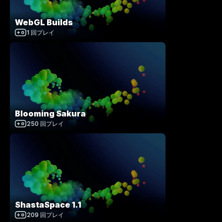
WebGL Builds
1
回プレイ
Blooming Sakura
250
回プレイ
ShastaSpace 1.1
209
回プレイ