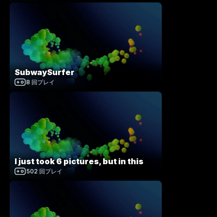
SubwaySurfer
8
回プレイ
I just took 6 pictures, but in this
502
回プレイ