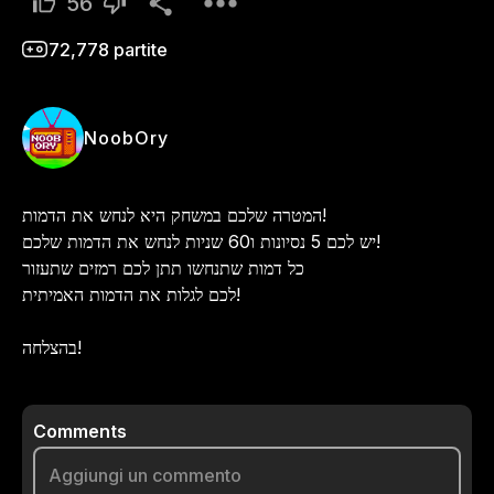
56
72,778
partite
NoobOry
המטרה שלכם במשחק היא לנחש את הדמות!

יש לכם 5 נסיונות ו60 שניות לנחש את הדמות שלכם!

כל דמות שתנחשו תתן לכם רמזים שתעזור

לכם לגלות את הדמות האמיתית!

בהצלחה!
Comments