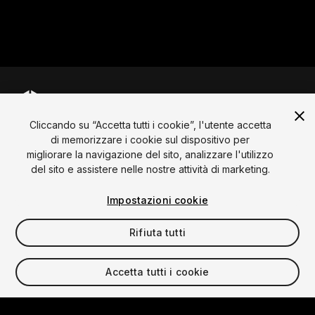
Cliccando su “Accetta tutti i cookie”, l'utente accetta
Lingua
di memorizzare i cookie sul dispositivo per
migliorare la navigazione del sito, analizzare l'utilizzo
English
Français
Deutsch
Bahasa Indonesia
Italiano
日本語
del sito e assistere nelle nostre attività di marketing.
한국어
Polski
Português
Русский
Español
Türkçe
Sociale
Impostazioni cookie
Copyright © 2025 Unity Technologies
Rifiuta tutti
Legale
Informativa sulla Privacy
Cookie
Non vendere le mie informazioni personali
Contattaci
Accetta tutti i cookie
Reclamo DSA
Impostazioni dei cookie
Video Privacy Protection
Unity, i loghi Unity e altri marchi Unity sono marchi