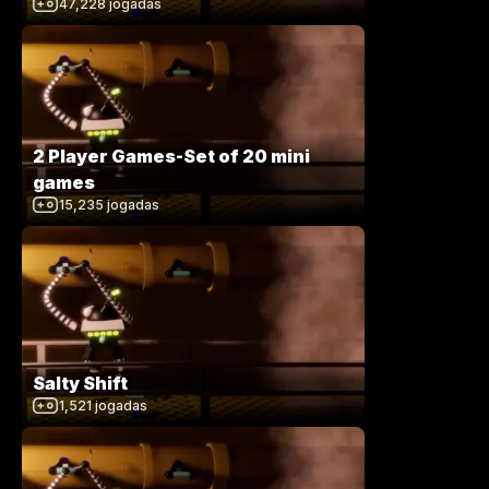
47,228
jogadas
2 Player Games-Set of 20 mini
games
15,235
jogadas
Salty Shift
1,521
jogadas