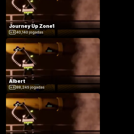
Journey Up Zone1
40,140
jogadas
Albert
88,245
jogadas