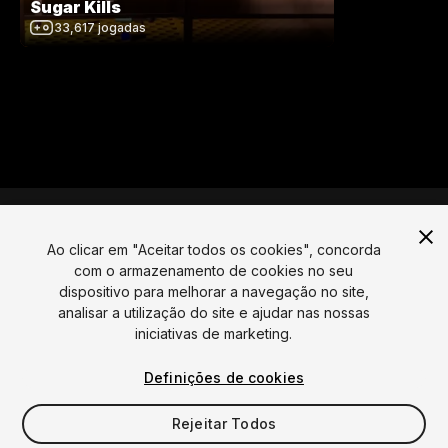
Sugar Kills
33,617
jogadas
Ao clicar em "Aceitar todos os cookies", concorda
com o armazenamento de cookies no seu
Língua
dispositivo para melhorar a navegação no site,
analisar a utilização do site e ajudar nas nossas
English
Français
Deutsch
Bahasa Indonesia
Italiano
日本語
iniciativas de marketing.
한국어
Polski
Português
Русский
Español
Türkçe
Social
Definições de cookies
Copyright © 2025 Unity Technologies
Rejeitar Todos
Legal
Política de Privacidade
Cookies