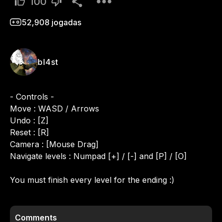
100
52,908
jogadas
bl4st
- Controls -

Move : WASD / Arrows

Undo : [Z]

Reset : [R]

Camera : [Mouse Drag]

Navigate levels : Numpad [+] / [-] and [P] / [O]

You must finish every level for the ending :)
Comments