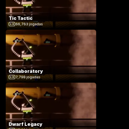
Tic Tactic
66,763
jogadas
Collaboratory
7,798
jogadas
Dwarf Legacy