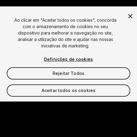
Ao clicar em "Aceitar todos os cookies", concorda
com o armazenamento de cookies no seu
dispositivo para melhorar a navegação no site,
Língua
analisar a utilização do site e ajudar nas nossas
iniciativas de marketing.
English
Français
Deutsch
Bahasa Indonesia
Italiano
日本語
한국어
Polski
Português
Русский
Español
Türkçe
Definições de cookies
Social
Rejeitar Todos
Copyright © 2025 Unity Technologies
Legal
Política de Privacidade
Cookies
Aceitar todos os cookies
Não Vender Minhas Informações Pessoais
Contate-nos
Reclamação DSA
Configurações de cookies
Video Privacy Protection
“Unity”, logotipos Unity e outras marcas comerciais de
Unity são marcas comerciais ou marcas comerciais
registradas da Unity Technologies ou de suas afiliadas.
Outros nomes e marcas são marcas comerciais de seus
respectivos detentores.